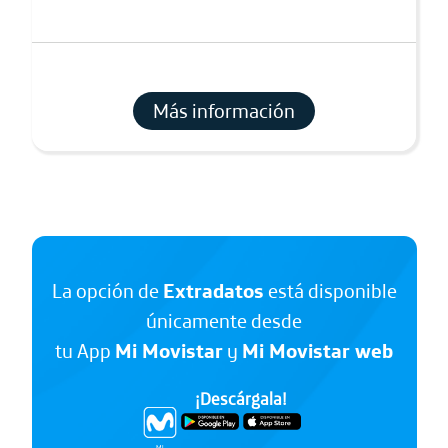
Más información
La opción de
Extradatos
está disponible
únicamente desde
tu App
Mi Movistar
y
Mi Movistar web
¡Descárgala!
Mi