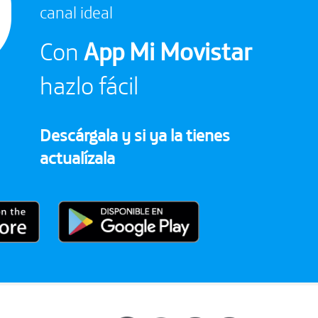
canal ideal
Con
App Mi Movistar
hazlo fácil
Descarga tu factura por Mi Movistar
Descárgala y si ya la tienes
actualízala
Recarga de Saldo en Mi Movistar Web