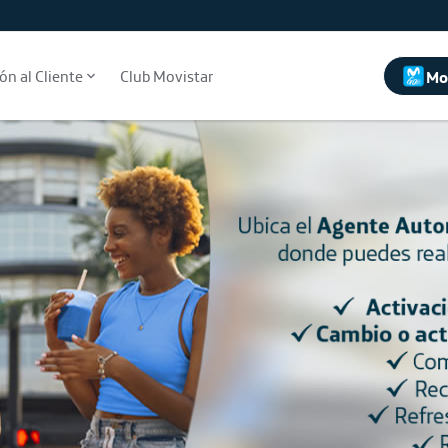
ACCESIBILIDAD
ón al Cliente
Club Movistar
Mo
DE
LA
WEB