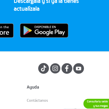
Descárgala y si ya la tienes
actualízala
Ayuda
Contáctanos
Consulta tu saldo
y tus megas