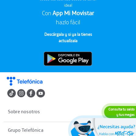
ideal
Con
App Mi Movistar
hazlo fácil
Descárgala y si ya la tienes
actualízala
Consulta tu saldo
Sobre nosotros
y tus megas
Grupo Telefónica