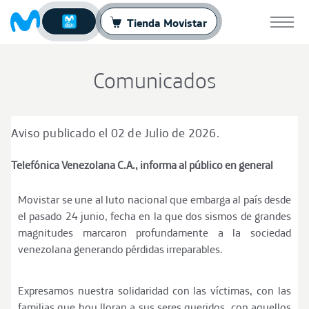
Tienda Movistar
Toggle
naviga
Movistar
skip-to-content
Comunicados
GO
Aviso publicado el 02 de Julio de 2026.
Telefónica Venezolana C.A., informa al público en general
Movistar se une al luto nacional que embarga al país desde
el pasado 24 junio, fecha en la que dos sismos de grandes
magnitudes marcaron profundamente a la sociedad
venezolana generando pérdidas irreparables.
Expresamos nuestra solidaridad con las víctimas, con las
familias que hoy lloran a sus seres queridos, con aquellos